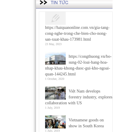
TIN TỨC
https://haiquanonline.com.vn/gia-tang-
cong-nghe-trong-che-bien-cho-nong-
san-xuat-khau-173981.html
23 May, 2023
https://congthuong.vn/bo-
sung-02-loai-hang-hoa-
nhap-khau-khong-duoc-gui-kho-ngoai-
quan-144245.html
1 October, 2020
Việt Nam develops
forestry industry, explores
collaboration with US
1 July, 2019
Vietnamese goods on
show in South Korea
1 July, 2019