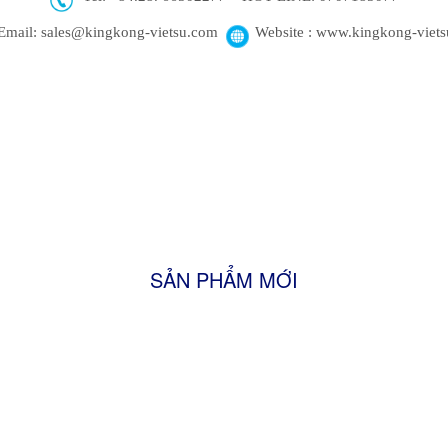
Email: sales@kingkong-vietsu.com
Website : www.kingkong-viet
SẢN PHẨM MỚI
Firewood
Shisha Charcoal
Sawdust Charcoal
FRESH TURMERIC