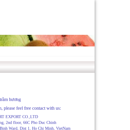
 trầm hương
, please feel free contact with us:
RT EXPORT CO.,LTD
ng, 2nd floor, 66C Pho Duc Chinh
 Binh Ward, Dist 1, Ho Chi Minh, VietNam