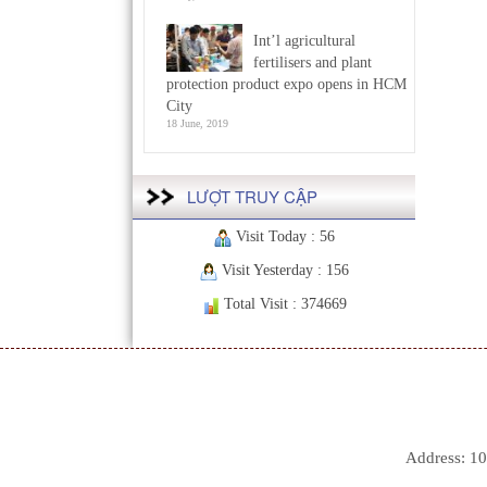
Int’l agricultural
fertilisers and plant
protection product expo opens in HCM
City
18 June, 2019
LƯỢT TRUY CẬP
Visit Today : 56
Visit Yesterday : 156
Total Visit : 374669
Address: 10